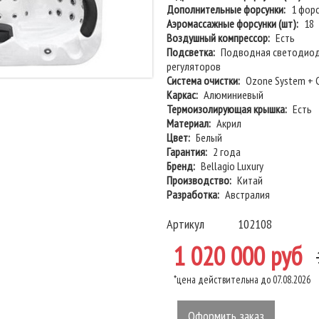
Дополнительные форсунки:
1 фор
Аэромассажные форсунки (шт):
18
Воздушный компрессор:
Есть
Подсветка:
Подводная светодиодн
регуляторов
Система очистки:
Ozone System + Ci
Каркас:
Алюминиевый
Термоизолирующая крышка:
Есть
Материал:
Акрил
Цвет:
Белый
Гарантия:
2 года
Бренд:
Bellagio Luxury
Производство:
Китай
Разработка:
Австралия
Артикул
102108
1 020 000 руб
*цена действительна до 07.08.2026
Оформить заказ