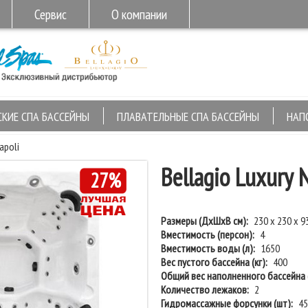
Сервис
О компании
СКИЕ СПА БАССЕЙНЫ
ПЛАВАТЕЛЬНЫЕ СПА БАССЕЙНЫ
НАП
apoli
Bellagio Luxury 
27%
Размеры (ДхШхВ см):
230 х 230 х 9
Вместимость (персон):
4
Вместимость воды (л):
1650
Вес пустого бассейна (кг):
400
Общий вес наполненного бассейна (
Количество лежаков:
2
Гидромассажные форсунки (шт):
45