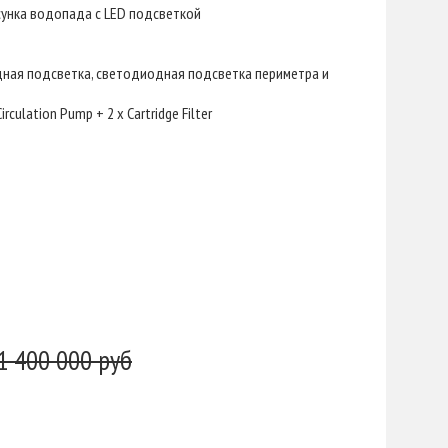
сунка водопада с LED подсветкой
ая подсветка, светодиодная подсветка периметра и
rculation Pump + 2 x Cartridge Filter
1 400 000 руб