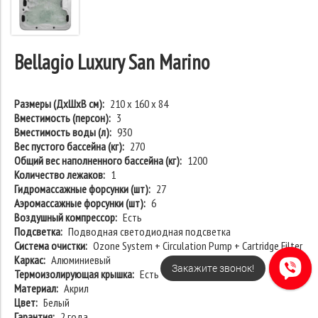
Bellagio Luxury San Marino
Размеры (ДхШхВ см):
210 х 160 х 84
Вместимость (персон):
3
Вместимость воды (л):
930
Вес пустого бассейна (кг):
270
Общий вес наполненного бассейна (кг):
1200
Количество лежаков:
1
Гидромассажные форсунки (шт):
27
Аэромассажные форсунки (шт):
6
Воздушный компрессор:
Есть
Подсветка:
Подводная светодиодная подсветка
Система очистки:
Ozone System + Circulation Pump + Cartridge Filter
Каркас:
Алюминиевый
Закажите звонок!
Термоизолирующая крышка:
Есть
Материал:
Акрил
Цвет:
Белый
Гарантия:
2 года