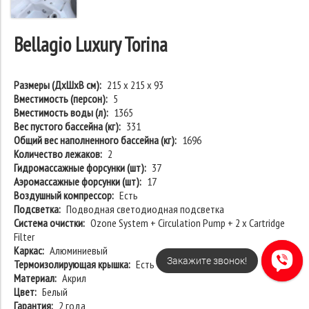
Bellagio Luxury Torina
Размеры (ДхШхВ см):
215 х 215 х 93
Вместимость (персон):
5
Вместимость воды (л):
1365
Вес пустого бассейна (кг):
331
Общий вес наполненного бассейна (кг):
1696
Количество лежаков:
2
Гидромассажные форсунки (шт):
37
Аэромассажные форсунки (шт):
17
Воздушный компрессор:
Есть
Подсветка:
Подводная светодиодная подсветка
Система очистки:
Ozone System + Circulation Pump + 2 x Cartridge
Filter
Каркас:
Алюминиевый
Закажите звонок!
Термоизолирующая крышка:
Есть
Материал:
Акрил
Цвет:
Белый
Гарантия:
2 года